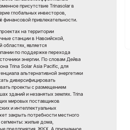
зменное присутствие Trinasolar в
ерие глобальных инвесторов,
её финансовой привлекательности.
 проектах на территории
ечные станции в Навоийской,
 областях, является
пании по поддержке перехода
сточники энергии. По словам Дейва
а Trina Solar Asia Pacific, для
енциала альтернативной энергетики
жать диверсифицировать
ивать проекты с размещением
ах зданий и незанятых землях. Trina
дущих мировых поставщиков
ских и интеллектуальных
жет закрыть потребности местного
 сегменты: жилые дома,
ые предприятия, ЖКХ. А признанное