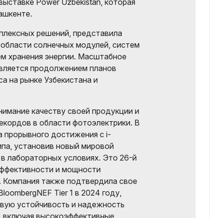
выставке Power Uzbekistan, которая
Ташкенте.
омплексных решений, представила
 области солнечных модулей, систем
ем хранения энергии. Масштабное
 является продолжением планов
а на рынке Узбекистана и
внимание качеству своей продукции и
кордов в области фотоэлектрики. В
а прорывного достижения с i-
па, установив новый мировой
 в лабораторных условиях. Это 26-й
 эффективности и мощности
. Компания также подтвердила свое
loombergNEF Tier 1 в 2024 году,
вую устойчивость и надежность
, включая высокоэффективные