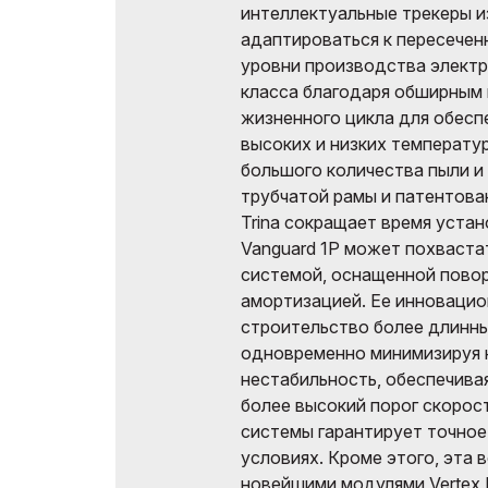
интеллектуальные трекеры 
адаптироваться к пересечен
уровни производства элект
класса благодаря обширным 
жизненного цикла для обесп
высоких и низких температур
большого количества пыли и
трубчатой рамы и патентов
Trina сокращает время уста
Vanguard 1P может похваст
системой, оснащенной пово
амортизацией. Ее инновацио
строительство более длинны
одновременно минимизируя 
нестабильность, обеспечива
более высокий порог скорос
системы гарантирует точно
условиях. Кроме этого, эта 
новейшими модулями Vertex 