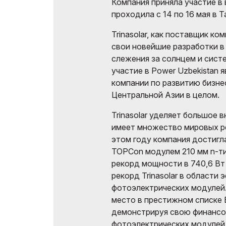
Компания приняла участие в 
проходила с 14 по 16 мая в 
Trinasolar, как поставщик к
свои новейшие разработки в
слежения за солнцем и сист
участие в Power Uzbekistan
компании по развитию бизнес
Центральной Азии в целом.
Trinasolar уделяет большое 
имеет множество мировых ре
этом году компания достигл
TOPCon модулем 210 мм n-ти
рекорд мощности в 740,6 Вт
рекорд Trinasolar в области
фотоэлектрических модулей
место в престижном списке B
демонстрируя свою финансо
фотоэлектрических модулей