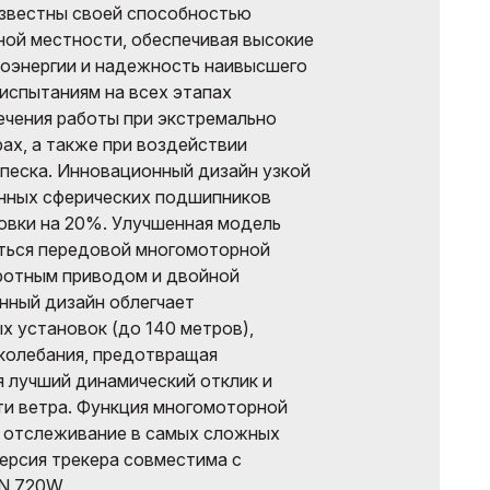
известны своей способностью
ной местности, обеспечивая высокие
роэнергии и надежность наивысшего
испытаниям на всех этапах
ечения работы при экстремально
ах, а также при воздействии
 песка. Инновационный дизайн узкой
анных сферических подшипников
новки на 20%. Улучшенная модель
аться передовой многомоторной
ротным приводом и двойной
нный дизайн облегчает
х установок (до 140 метров),
колебания, предотвращая
я лучший динамический отклик и
ти ветра. Функция многомоторной
е отслеживание в самых сложных
версия трекера совместима с
N 720W.