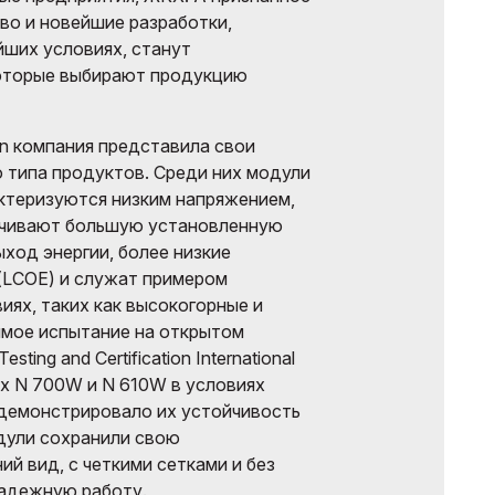
во и новейшие разработки,
ших условиях, станут
оторые выбирают продукцию
an компания представила свои
 типа продуктов. Среди них модули
актеризуются низким напряжением,
ечивают большую установленную
ход энергии, более низкие
(LCOE) и служат примером
иях, таких как высокогорные и
имое испытание на открытом
ting and Certification International
ex N 700W и N 610W в условиях
одемонстрировало их устойчивость
одули сохранили свою
й вид, с четкими сетками и без
надежную работу.