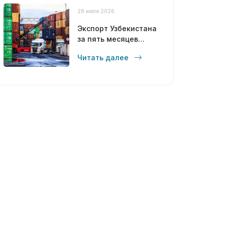
28 июля 2026
Экспорт Узбекистана
за пять месяцев
достиг 12,6 млрд
Читать далее
долларов