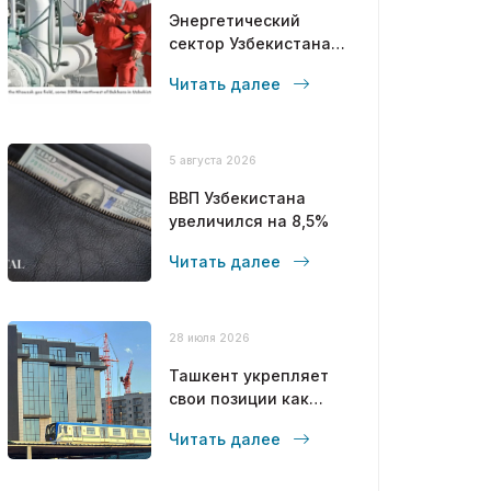
Энергетический
сектор Узбекистана
привлекает
Читать далее
масштабные
инвестиции стран
Залива
5 августа 2026
ВВП Узбекистана
увеличился на 8,5%
Читать далее
28 июля 2026
Ташкент укрепляет
свои позиции как
современный
Читать далее
мегаполис