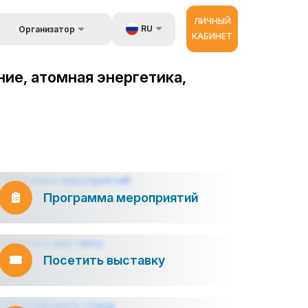
ЛИЧНЫЙ
RU
Организатор
КАБИНЕТ
Обратная связь
UZ
стране
ие, атомная энергетика,
Kонтакты
EN
 и
луги
Об организаторах
ZH
ур
Программа мероприятий
Посетить выставку