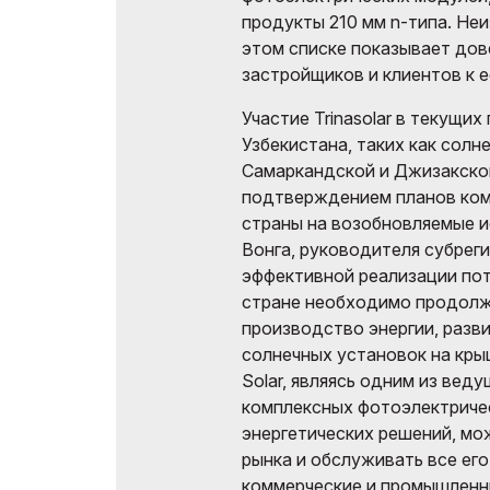
продукты 210 мм n-типа. Неи
этом списке показывает дов
застройщиков и клиентов к 
Участие Trinasolar в текущих
Узбекистана, таких как солн
Самаркандской и Джизакской
подтверждением планов ком
страны на возобновляемые и
Вонга, руководителя субрегион
эффективной реализации пот
стране необходимо продол
производство энергии, разв
солнечных установок на крыш
Solar, являясь одним из ве
комплексных фотоэлектриче
энергетических решений, мо
рынка и обслуживать все его
коммерческие и промышленн