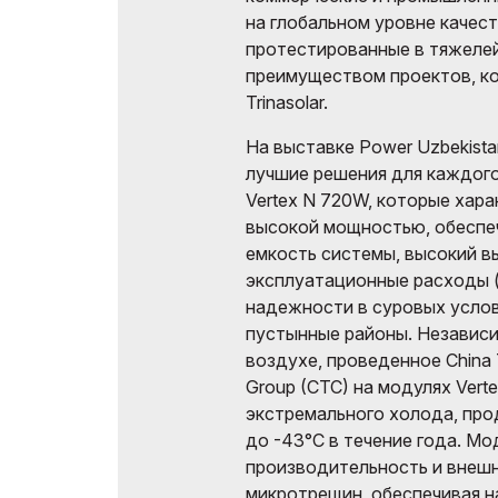
на глобальном уровне качест
протестированные в тяжелей
преимуществом проектов, к
Trinasolar.
На выставке Power Uzbekist
лучшие решения для каждого
Vertex N 720W, которые хар
высокой мощностью, обесп
емкость системы, высокий вы
эксплуатационные расходы 
надежности в суровых услов
пустынные районы. Независ
воздухе, проведенное China Tes
Group (CTC) на модулях Vert
экстремального холода, пр
до -43°C в течение года. М
производительность и внешни
микротрещин, обеспечивая 