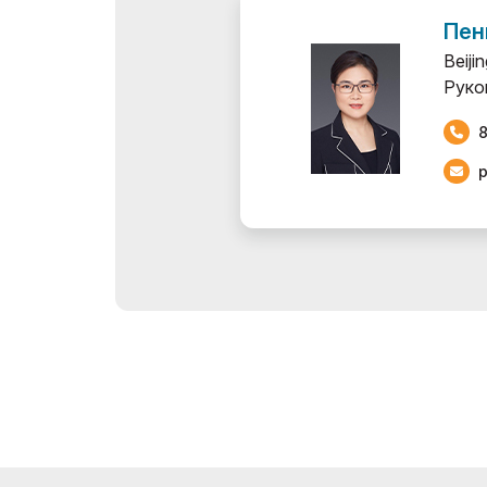
Пен
Beiji
Руко