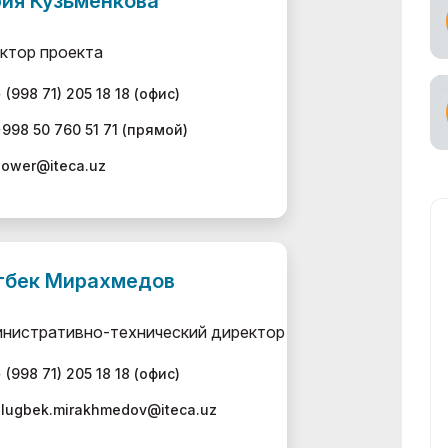
ия Кузьменкова
ное участие в
ктор проекта
ах
 (998 71) 205 18 18 (офис)
ьный
возчик
998 50 760 51 71 (прямой)
power@iteca.uz
гбек Мирахмедов
нистративно-технический директор
 (998 71) 205 18 18 (офис)
ulugbek.mirakhmedov@iteca.uz