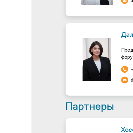
Дал
Прод
фору
+
Партнеры
Хос